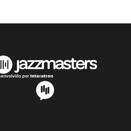
envolvido por
Interatron