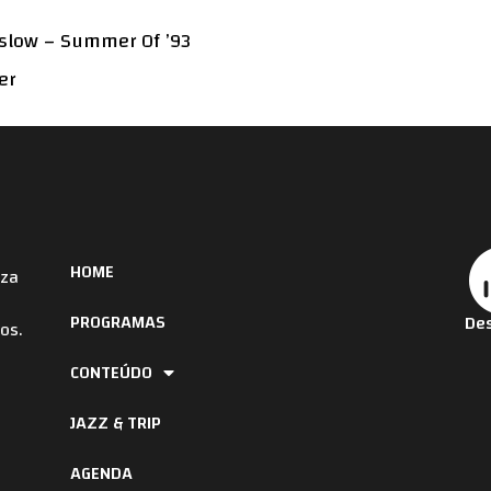
nslow – Summer Of ’93
er
HOME
iza
PROGRAMAS
Des
os.
CONTEÚDO
JAZZ & TRIP
AGENDA