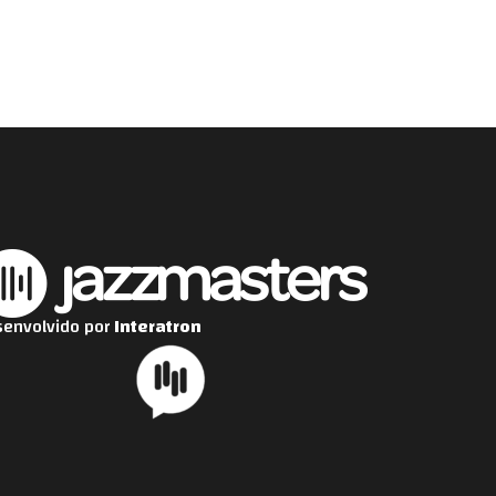
envolvido por
Interatron