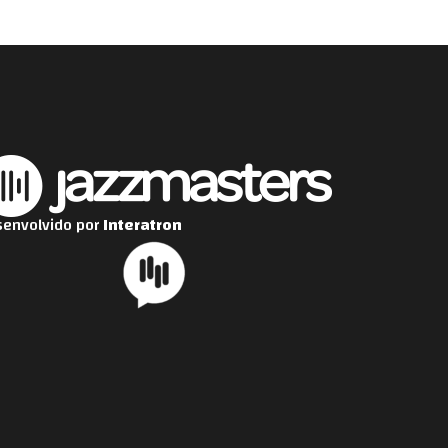
envolvido por
Interatron