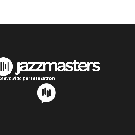
envolvido por
Interatron