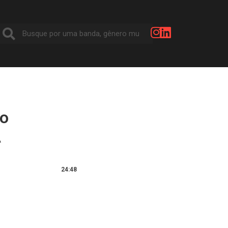
ão
A
24:48