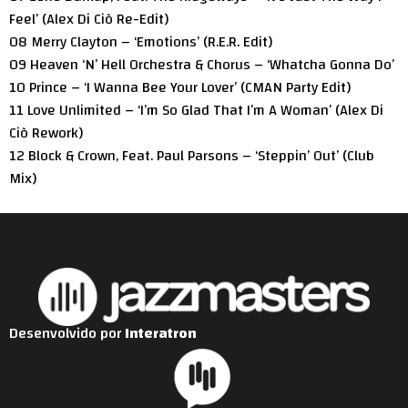
Feel’ (Alex Di Ciò Re-Edit)
08 Merry Clayton – ‘Emotions’ (R.E.R. Edit)
09 Heaven ‘N’ Hell Orchestra & Chorus – ‘Whatcha Gonna Do’
10 Prince – ‘I Wanna Bee Your Lover’ (CMAN Party Edit)
11 Love Unlimited – ‘I’m So Glad That I’m A Woman’ (Alex Di
Ciò Rework)
12 Block & Crown, Feat. Paul Parsons – ‘Steppin’ Out’ (Club
Mix)
Desenvolvido por
Interatron