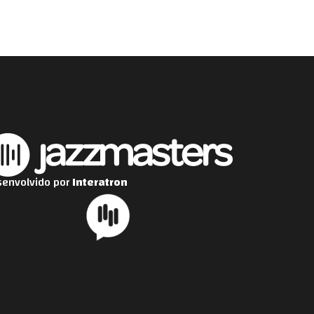
envolvido por
Interatron