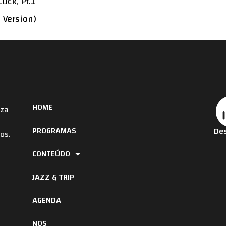
uck, Pt.1’
e Version)
HOME
iza
PROGRAMAS
Des
os.
CONTEÚDO
JAZZ & TRIP
AGENDA
NOS