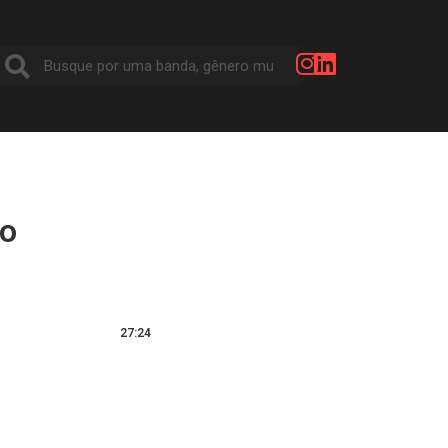
ão
B
27:24