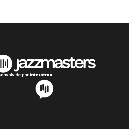
envolvido por
Interatron