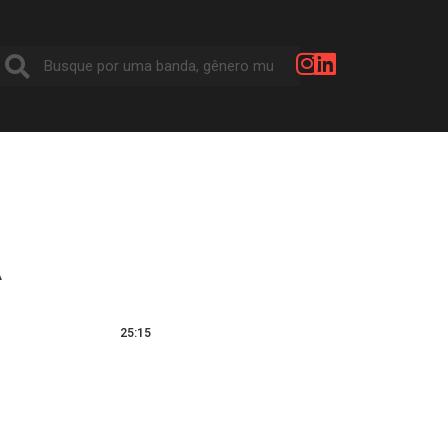
A
25:15