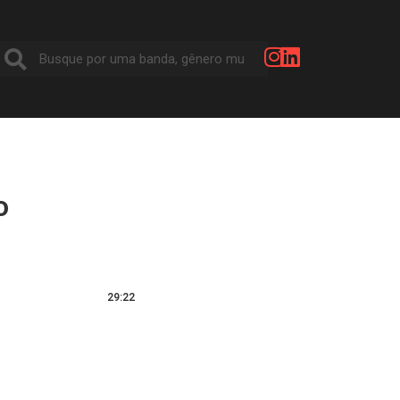
o
B
29:22