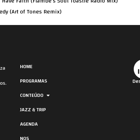
 Have Faith (Flambé’s Soul Toastie Radio Mix)
dy (Art of Tones Remix)
HOME
iza
PROGRAMAS
Des
os.
CONTEÚDO
JAZZ & TRIP
AGENDA
NOS