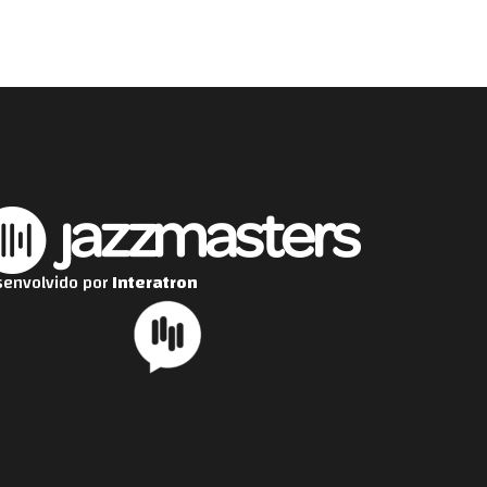
envolvido por
Interatron