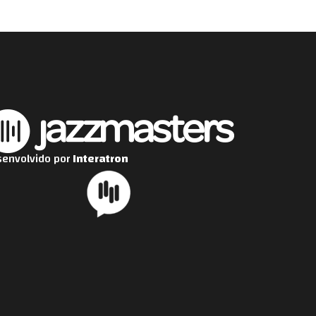
envolvido por
Interatron