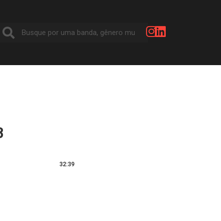
B
32:39