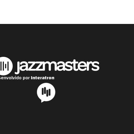
envolvido por
Interatron