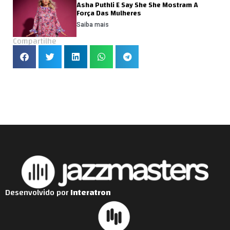
Asha Puthli E Say She She Mostram A
Força Das Mulheres
Saiba mais
Compartilhe
Desenvolvido por
Interatron