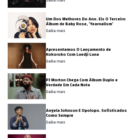
Saiba mais
Um Dos Melhores Do Ano. Eis O Terceiro
Álbum de Baby Rose, ‘Yearnalism’
Saiba mais
Apresentamos O Lançamento de
Kokoroko Com Luedji Luna
Saiba mais
PJ Morton Chega Com Álbum Duplo e
Verdade Em Cada Nota
Saiba mais
Angela Johnson E Opolopo. Sofisticados
Como Sempre
Saiba mais