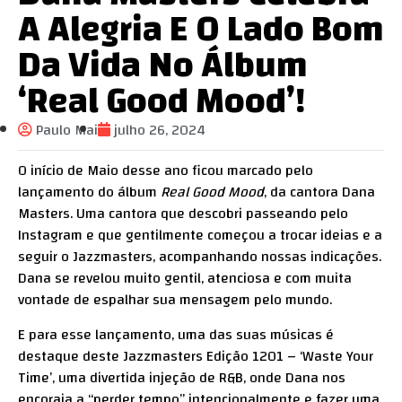
A Alegria E O Lado Bom
Da Vida No Álbum
‘Real Good Mood’!
Paulo Mai
julho 26, 2024
O início de Maio desse ano ficou marcado pelo
lançamento do álbum
Real Good Mood
, da cantora Dana
Masters. Uma cantora que descobri passeando pelo
Instagram e que gentilmente começou a trocar ideias e a
seguir o Jazzmasters, acompanhando nossas indicações.
Dana se revelou muito gentil, atenciosa e com muita
vontade de espalhar sua mensagem pelo mundo.
E para esse lançamento, uma das suas músicas é
destaque deste Jazzmasters Edição 1201 – ‘Waste Your
Time’, uma divertida injeção de R&B, onde Dana nos
encoraja a “perder tempo” intencionalmente e fazer uma